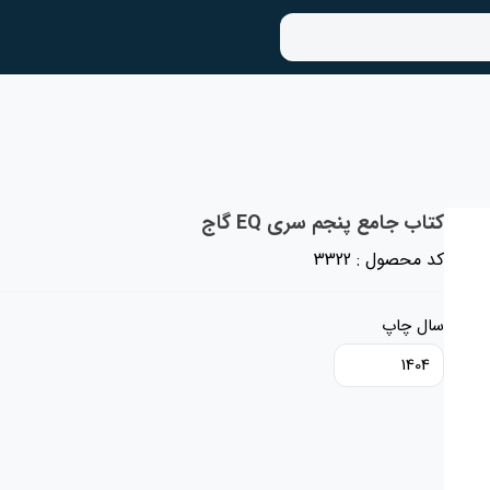
کتاب جامع پنجم سری EQ گاج
کد محصول : 3322
سال چاپ
1404